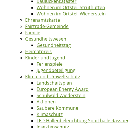
Baulückenkataster
Wohnen im Ortsteil Struthütten
Wohnen im Ortsteil Wiederstein
Ehrenamtskarte
Fairtrade-Gemeinde
Familie
Gesundheitswesen
Gesundheitstag
Heimatpreis
Kinder und Jugend
Ferienspiele
Jugendbeteiligung
Klima- und Umweltschutz
Landschaftsplan
European Energy Award
Schulwald Wiederstein
Aktionen
Saubere Kommune
Klimaschutz
LED Hallenbeleuchtung Sporthalle Rassbe
Insektenschutz